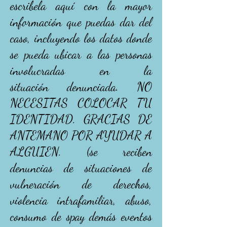
escribela
aquí
con la mayor
información
que puedas dar del
caso, incluyendo los datos donde
se pueda ubicar a las personas
involucradas en la
situación
denunciada. NO
NECESITAS COLOCAR TU
IDENTIDAD. GRACIAS DE
ANTEMANO POR AYUDAR A
ALGUIEN. (se reciben
denuncias de situaciones de
vulneración de derechos,
violencia intrafamiliar, abuso,
consumo de spay
demás
eventos