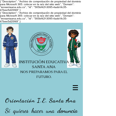
{ "Description": "Archivo de comprobación de propiedad del dominio
para Microsoft 365: colocar en la raíz del sitio web", "Domain":
"ieosantaana.edu.co", "Id": "565bf42f-3095-4add-9c35-
47bee5d20f49" }
{ "Description": "Archivo de comprobación de propiedad del dominio
para Microsoft 365: colocar en la raíz del sitio web", "Domain":
"ieosantaana.edu.co", "Id": "565bf42f-3095-4add-9c35-
47bee5d20f49" }
INSTITUCIÓN EDUCATIVA
SANTA ANA
NOS PREPARAMOS PARA EL
FUTURO.
Orientación
I.E. Santa Ana
Si quieres hacer una
denuncia