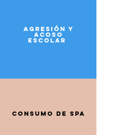
agresión y
acoso
escolar
consumo de spa