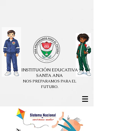
{ "Description": "Archivo de comprobación de propiedad del dominio
para Microsoft 365: colocar en la raíz del sitio web", "Domain":
"ieosantaana.edu.co", "Id": "565bf42f-3095-4add-9c35-
47bee5d20f49" }
{ "Description": "Archivo de comprobación de propiedad del dominio
para Microsoft 365: colocar en la raíz del sitio web", "Domain":
"ieosantaana.edu.co", "Id": "565bf42f-3095-4add-9c35-
47bee5d20f49" }
INSTITUCIÓN EDUCATIVA
SANTA ANA
NOS PREPARAMOS PARA EL
FUTURO.