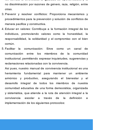
no discriminación por razones de género, raza, religión, entre
otras.
Prevenir y resolver conflictos: Proporciona mecanismos y
procedimientos para la prevención y solución de conflictos de
manera pacífica y constructiva.
Educar en valores: Contribuye a la formación integral de los
individuos, promoviendo valores como la honestidad, la
responsabilidad, la solidaridad y el compromiso con el bien
común.
Facilitar la comunicación: Sirve como un canal de
comunicación entre los miembros de la comunidad
institucional, permitiendo expresar inquietudes, sugerencias y
reclamaciones relacionadas con la convivencia.
Así pues, nuestro manual de convivencia institucional es una
herramienta fundamental para mantener un ambiente
armónico y productivo, asegurando el bienestar y el
desarrollo integral de todos los miembros de nuestra
comunidad educativa de una forma democrática, organizada
y sistemática, que atiende a la ruta de atención integral a la
convivencia escolar a través de la definición e
implementación de los siguientes protocolos: ​​​​