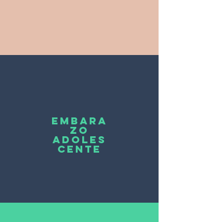
embara
zo
adoles
cente